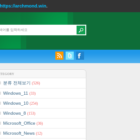
https://archmond.win
.
ATEGORY
분류 전체보기
(526)
Windows_11
(33)
Windows_10
(254)
Windows_8
(153)
Microsoft_Office
(36)
Microsoft_News
(12)