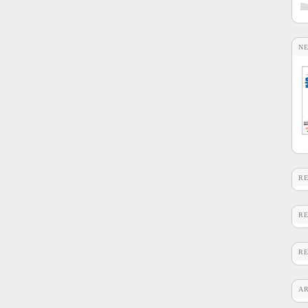
N
R
R
R
A