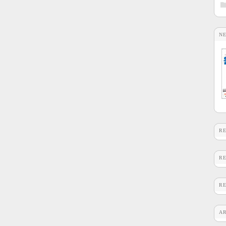
N
R
R
R
A