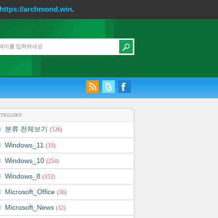
https://archmond.win
.
ATEGORY
분류 전체보기
(526)
Windows_11
(33)
Windows_10
(254)
Windows_8
(153)
Microsoft_Office
(36)
Microsoft_News
(12)