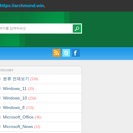
https://archmond.win
.
ATEGORY
분류 전체보기
(526)
Windows_11
(33)
Windows_10
(254)
Windows_8
(153)
Microsoft_Office
(36)
Microsoft_News
(12)