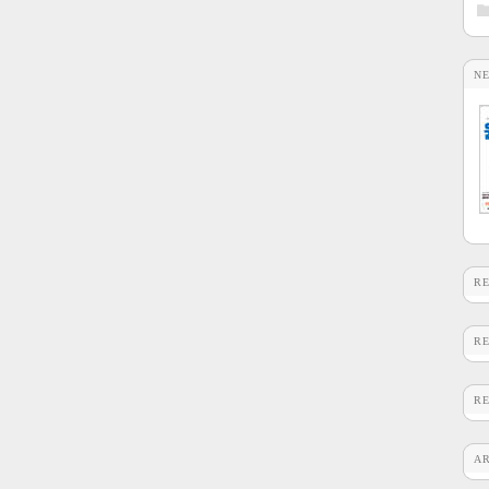
N
R
R
R
A