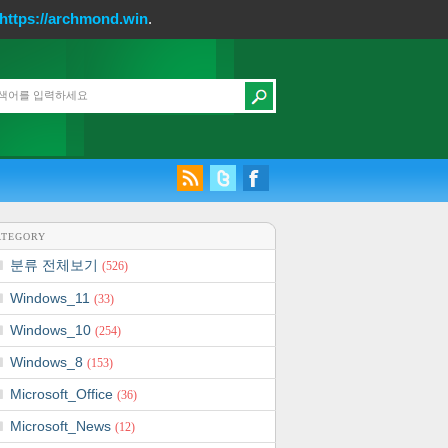
https://archmond.win
.
ATEGORY
분류 전체보기
(526)
Windows_11
(33)
Windows_10
(254)
Windows_8
(153)
Microsoft_Office
(36)
Microsoft_News
(12)