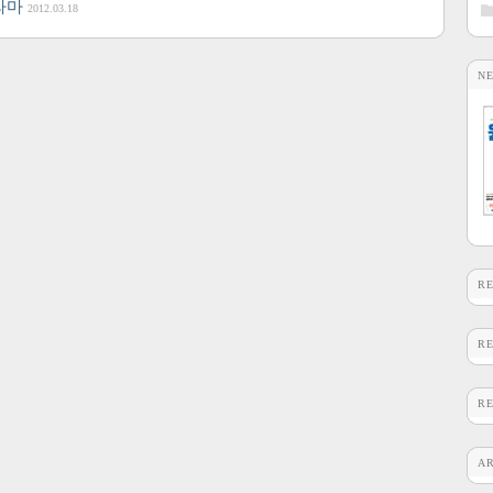
노라마
2012.03.18
N
R
R
R
A