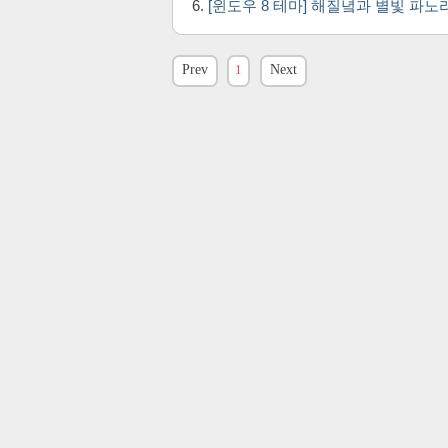
[윈도우 8 테마] 해질녘과 별빛 파
Prev
1
Next