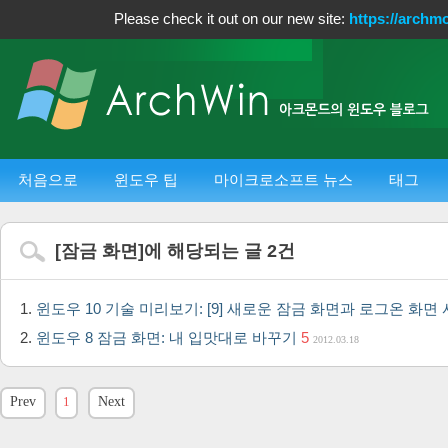
Please check it out on our new site:
https://archm
처음으로
윈도우 팁
마이크로소프트 뉴스
태그
[
잠금 화면
]에 해당되는 글
2
건
윈도우 10 기술 미리보기: [9] 새로운 잠금 화면과 로그온 화
윈도우 8 잠금 화면: 내 입맛대로 바꾸기
5
2012.03.18
Prev
1
Next