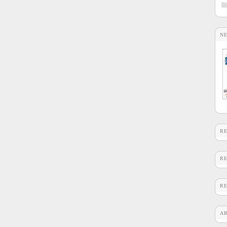
N
R
R
R
A