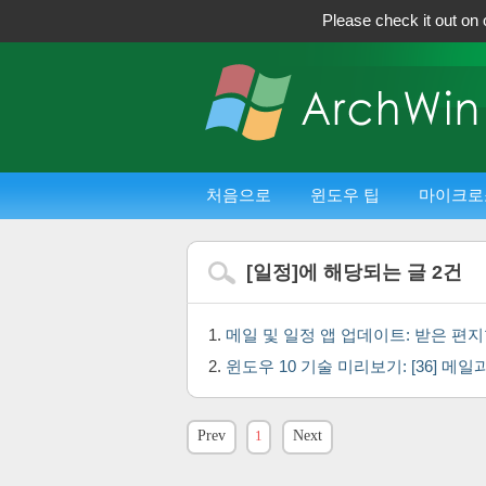
Please check it out on 
처음으로
윈도우 팁
마이크로
[
일정
]에 해당되는 글
2
건
메일 및 일정 앱 업데이트: 받은 편
윈도우 10 기술 미리보기: [36] 메일과
Prev
1
Next