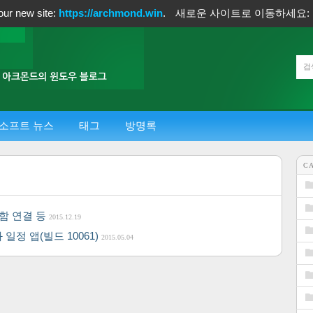
our new site:
https://archmond.win
.
새로운 사이트로 이동하세요:
소프트 뉴스
태그
방명록
C
지함 연결 등
2015.12.19
 일정 앱(빌드 10061)
2015.05.04