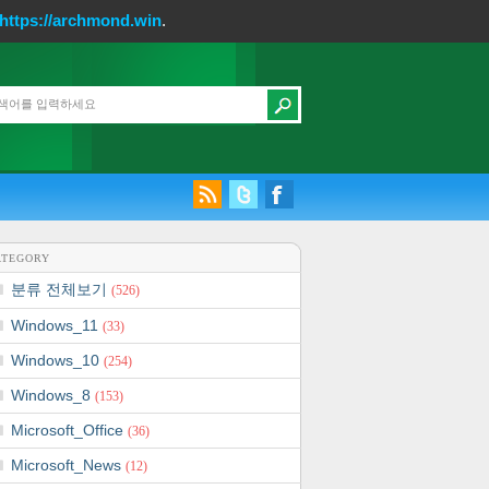
https://archmond.win
.
ATEGORY
분류 전체보기
(526)
Windows_11
(33)
Windows_10
(254)
Windows_8
(153)
Microsoft_Office
(36)
Microsoft_News
(12)