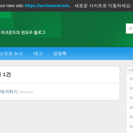
our new site:
https://archmond.win
.
새로운 사이트로 이동하세요:
소프트 뉴스
태그
방명록
C
글
1
건
링크 제거하기
2019.08.13