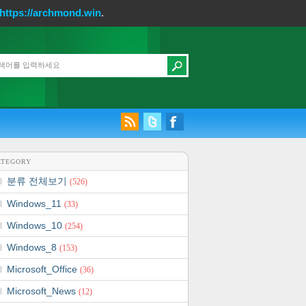
https://archmond.win
.
ATEGORY
분류 전체보기
(526)
Windows_11
(33)
Windows_10
(254)
Windows_8
(153)
Microsoft_Office
(36)
Microsoft_News
(12)