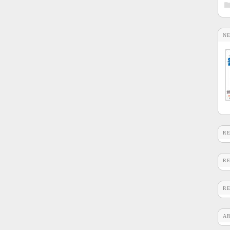
N
R
R
R
A