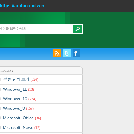
https://archmond.win
.
ATEGORY
분류 전체보기
(526)
Windows_11
(33)
Windows_10
(254)
Windows_8
(153)
Microsoft_Office
(36)
Microsoft_News
(12)