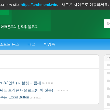
our new site:
https://archmond.win
.
새로운 사이트로 이동하세요:
소프트 뉴스
태그
방명록
C
 Miix 2(8인치) 태블릿과 함께
2015.02.16
, 워드 프리뷰 다운로드(터치 전용)
1
2015.02.06
Excel Button
2012.08.07