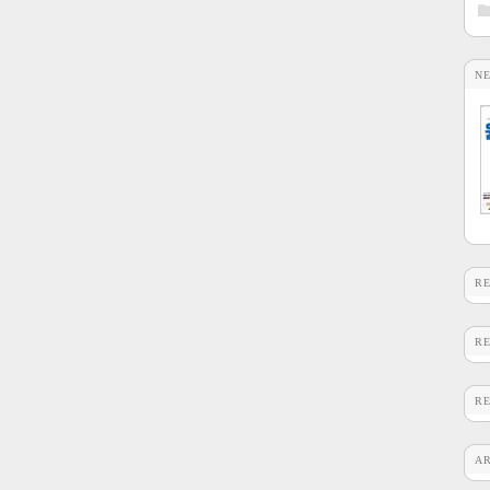
N
R
R
R
A