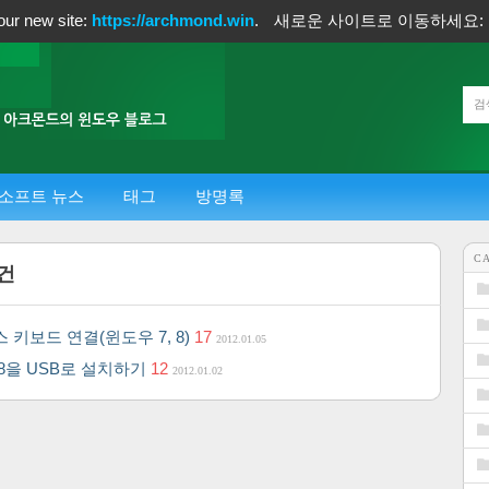
our new site:
https://archmond.win
.
새로운 사이트로 이동하세요:
소프트 뉴스
태그
방명록
C
건
 키보드 연결(윈도우 7, 8)
17
2012.01.05
 8을 USB로 설치하기
12
2012.01.02