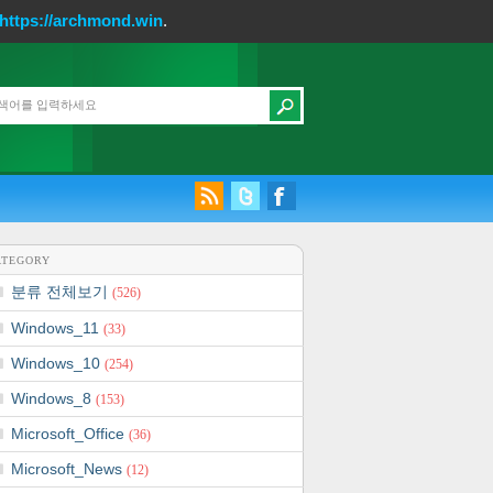
https://archmond.win
.
ATEGORY
분류 전체보기
(526)
Windows_11
(33)
Windows_10
(254)
Windows_8
(153)
Microsoft_Office
(36)
Microsoft_News
(12)