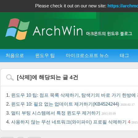
Please check it out on our new site:
https://archm
처음으로
윈도우 팁
마이크로소프트 뉴스
태그
[
삭제
]에 해당되는 글
4
건
윈도우 10 팁: 점프 목록 삭제하기, 탐색기의 바로 가기 한방
윈도우 10: 필요 없는 업데이트 제거하기(KB4524244)
2020.02.17
멀티 부팅 시스템에서 특정 윈도우 제거하기
2015.03.09
사용하지 않는 무선 네트워크(와이파이) 프로필 삭제하기
4
2015