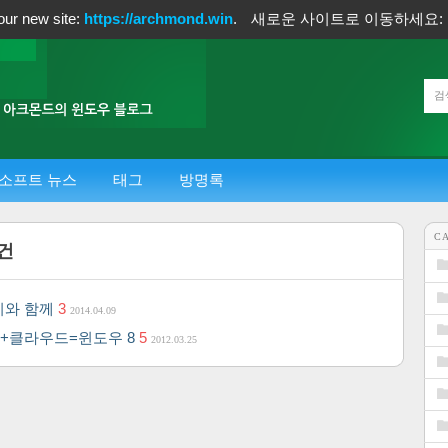
our new site:
https://archmond.win
.
새로운 사이트로 이동하세요:
소프트 뉴스
태그
방명록
C
건
야기와 함께
3
2014.04.09
켓+클라우드=윈도우 8
5
2012.03.25