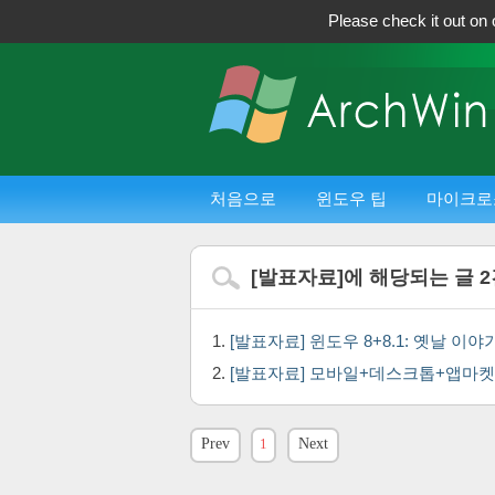
Please check it out on 
처음으로
윈도우 팁
마이크로
[
발표자료
]에 해당되는 글
2
[발표자료] 윈도우 8+8.1: 옛날 이
[발표자료] 모바일+데스크톱+앱마
Prev
1
Next