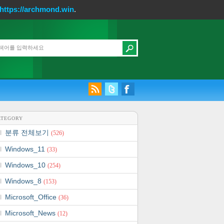
https://archmond.win
.
ATEGORY
분류 전체보기
(526)
Windows_11
(33)
Windows_10
(254)
Windows_8
(153)
Microsoft_Office
(36)
Microsoft_News
(12)