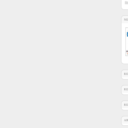
N
R
R
R
A