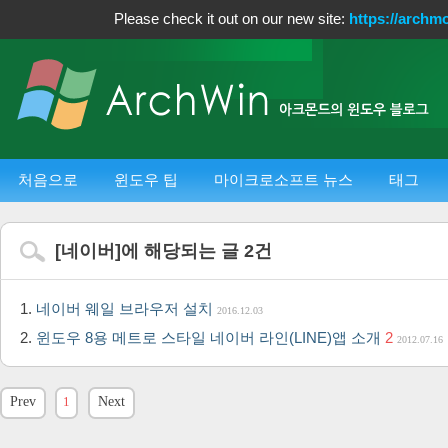
Please check it out on our new site:
https://archm
처음으로
윈도우 팁
마이크로소프트 뉴스
태그
[
네이버
]에 해당되는 글
2
건
네이버 웨일 브라우저 설치
2016.12.03
윈도우 8용 메트로 스타일 네이버 라인(LINE)앱 소개
2
2012.07.16
Prev
1
Next