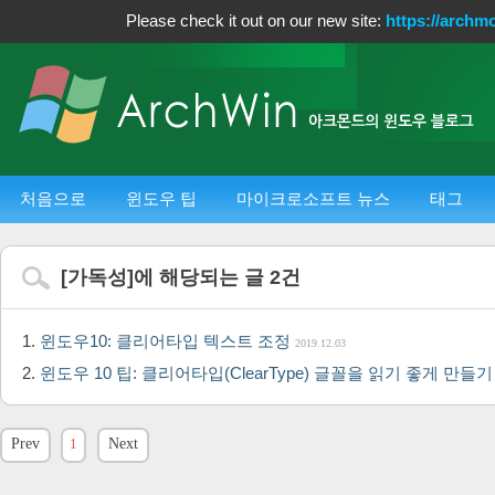
Please check it out on our new site:
https://archm
처음으로
윈도우 팁
마이크로소프트 뉴스
태그
[
가독성
]에 해당되는 글
2
건
윈도우10: 클리어타입 텍스트 조정
2019.12.03
윈도우 10 팁: 클리어타입(ClearType) 글꼴을 읽기 좋게 만들
Prev
1
Next