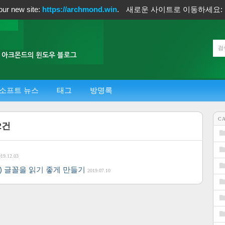
our new site:
https://archmond.win
.
새로운 사이트로 이동하세요:
소프트 뉴스
태그
방명록
C
2
건
019.12.03
pe) 글꼴을 읽기 좋게 만들기
2019.07.10