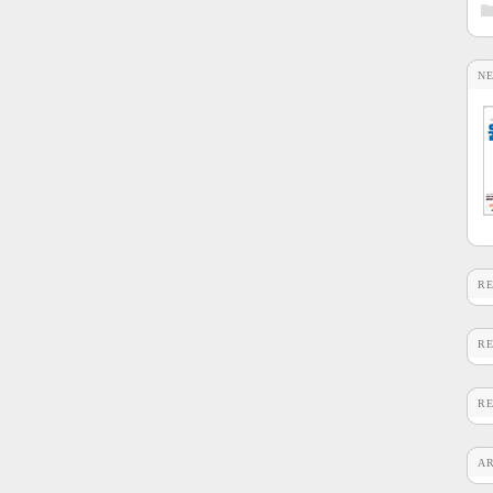
N
R
R
R
A