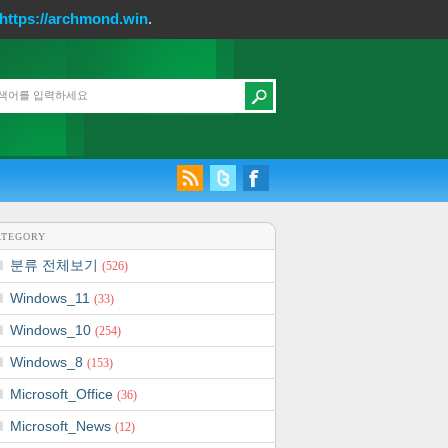
https://archmond.win
.
ATEGORY
분류 전체보기
(526)
Windows_11
(33)
Windows_10
(254)
Windows_8
(153)
Microsoft_Office
(36)
Microsoft_News
(12)